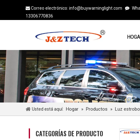
Correo electrónico:
info@buywarninglight.com
Wha


13306770836
HOGA
Hogar
Productos
Luz estrob
Usted está aquí:
»
»
CATEGORÍAS DE PRODUCTO