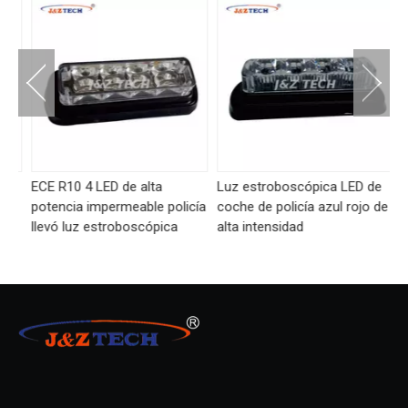
e
ECE R10 4 LED de alta
Luz estroboscópica LED de
Lu
potencia impermeable policía
coche de policía azul rojo de
co
llevó luz estroboscópica
alta intensidad
br