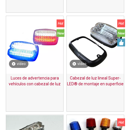
vídeo
vídeo
Luces de advertencia para
Cabezal de luz lineal Super-
vehículos con cabezal de luz
LED® de montaje en superficie
de montaje en superficie M6 6
serie M4
* 4 (color sólido o color dual)