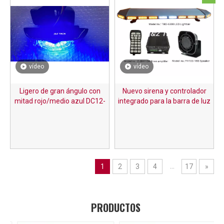
vídeo
vídeo
Ligero de gran ángulo con
Nuevo sirena y controlador
mitad rojo/medio azul DC12-
integrado para la barra de luz
24V
superior en el automóvil
...
1
2
3
4
17
»
PRODUCTOS