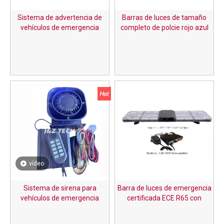
Sistema de advertencia de
Barras de luces de tamaño
vehículos de emergencia
completo de polcie rojo azul
integrado inteligente de
con altavoz
fábrica Barra de luces LED de
fila larga de 47 pulgadas con
altavoz incorporado y sirena de
automóvil
vídeo
Sistema de sirena para
Barra de luces de emergencia
vehículos de emergencia
certificada ECE R65 con
multitono de 100 W y 12 V con
altavoz y sirena
micrófono y altavoz de mano