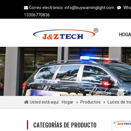
Correo electrónico:
info@buywarninglight.com
Wha


13306770836
HOGA
Hogar
Productos
Luces de tr
Usted está aquí:
»
»
CATEGORÍAS DE PRODUCTO