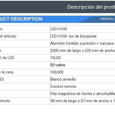
Descripción del pro
o.
LED-H100
l árticulo
LED-H100 luz de búsqueda
Aluminio fundido a presión + carcasa 
n
2300 mm de largo x 220 mm de ancho 
 de LED
10LED
50 vatios
 la cera
100,000
LED
Blanco amarillo
Control remoto
Pda magnética de ferrita o almohadill
emoto
38 mm de largo x 57 mm de ancho x 1