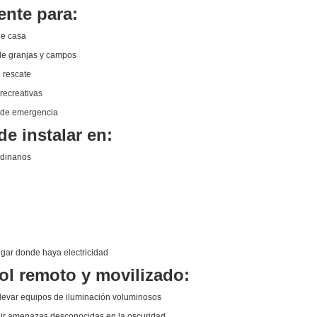
ente para:
de casa
de granjas y campos
 rescate
recreativas
 de emergencia
de instalar en:
dinarios
ugar donde haya electricidad
ol remoto y movilizado:
 llevar equipos de iluminación voluminosos
ir amenazas desconocidas en la oscuridad