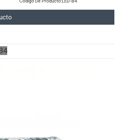
Código De Producto:
LED-B4
ducto
B4