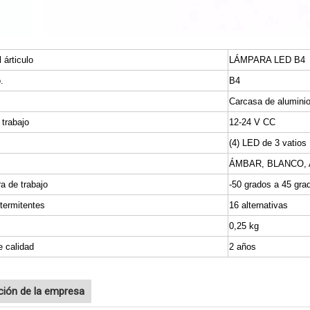
 árticulo
LÁMPARA LED B4
.
B4
Carcasa de alumini
 trabajo
12-24 V CC
(4) LED de 3 vatios
ÁMBAR, BLANCO, 
a de trabajo
-50 grados a 45 gra
ntermitentes
16 alternativas
0,25 kg
e calidad
2 años
ción de la empresa