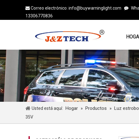
Correo electrónico:
info@buywarninglight.com
Wha


13306770836
HOGA
Hogar
Productos
Luz estrob
Usted está aquí:
»
»
35V