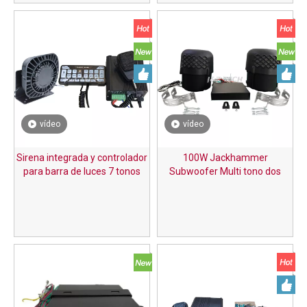
vídeo
vídeo
Sirena integrada y controlador
100W Jackhammer
para barra de luces 7 tonos
Subwoofer Multi tono dos
disponibles
altavoces bocina alarma sirena
amplificador advertencia
altavoz de baja frecuencia