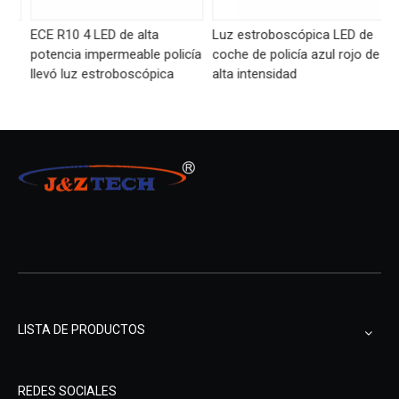
e
ECE R10 4 LED de alta
Luz estroboscópica LED de
Lu
potencia impermeable policía
coche de policía azul rojo de
co
llevó luz estroboscópica
alta intensidad
br
LISTA DE PRODUCTOS
REDES SOCIALES