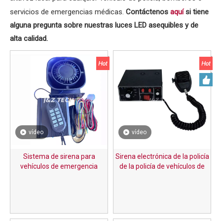
servicios de emergencias médicas.
Contáctenos
si tiene
aquí
alguna pregunta sobre nuestras luces LED asequibles y de
alta calidad.
vídeo
vídeo
Sistema de sirena para
Sirena electrónica de la policía
vehículos de emergencia
de la policía de vehículos de
multitono de 100 W y 12 V con
emergencia de Muti-Function
micrófono y altavoz de mano
Dual Tone