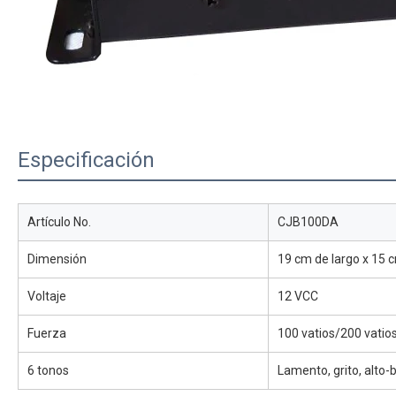
Especificación
Artículo No.
CJB100DA
Dimensión
19 cm de largo x 15 c
Voltaje
12 VCC
Fuerza
100 vatios/200 vatio
6 tonos
Lamento, grito, alto-b