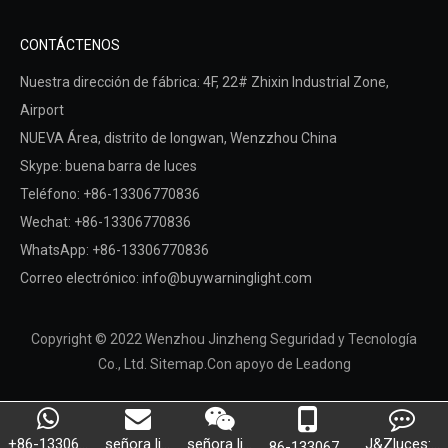
CONTÁCTENOS
Nuestra dirección de fábrica: 4F, ​​22# Zhixin Industrial Zone,
Airport
NUEVA Área,
distrito de longwan,
Wenzzhou China
Skype: buena barra de luces
Teléfono: +86-13306770836
Wechat: +86-13306770836
WhatsApp: +86-13306770836
Correo electrónico:
info@buywarninglight.com
Copyright © 2022 Wenzhou Jinzheng Seguridad y Tecnología
Co., Ltd.
Sitemap
.Con apoyo de
Leadong
+86-13306...
señora li...
señora li...
J&Zluces:...
86-133067...