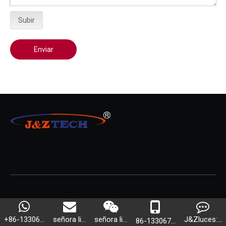
Subir
Enviar
LISTA DE PRODUCTOS
+86-13306...
señora li...
señora li...
J&Zluces:...
86-133067...