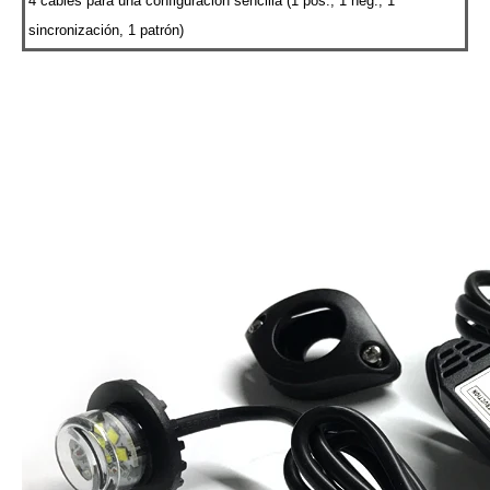
4 cables para una configuración sencilla (1 pos., 1 neg., 1
sincronización, 1 patrón)