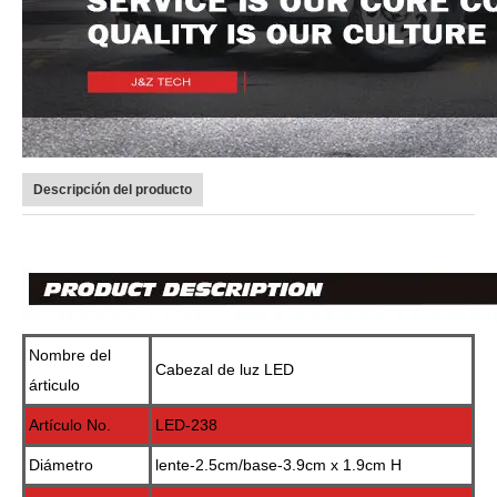
Descripción del producto
Nombre del
Cabezal de luz LED
árticulo
Artículo No.
LED-238
Diámetro
lente-2.5cm/base-3.9cm x 1.9cm H