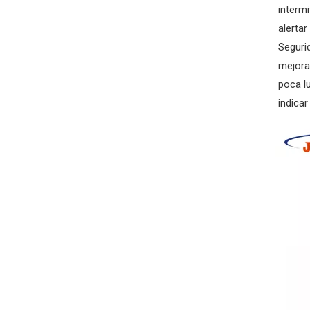
interm
alertar
Seguri
mejora
poca l
indicar