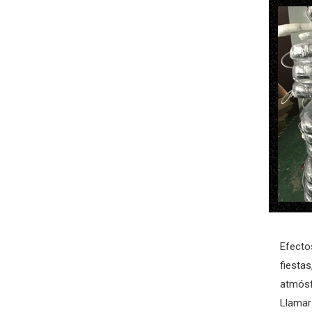
Efecto
fiesta
atmósf
Llamar