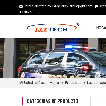
Correo electrónico:
info@buywarninglight.com
Wha


13306770836
HOGA
Hogar
Productos
Luz estrob
Usted está aquí:
»
»
CATEGORÍAS DE PRODUCTO