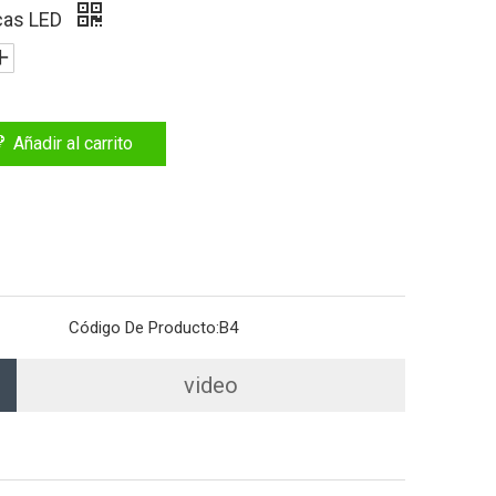
icas LED
Añadir al carrito
Código De Producto:
B4
video