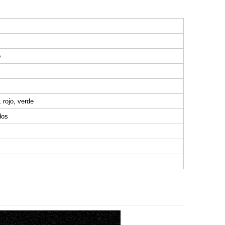
o
 rojo, verde
dos