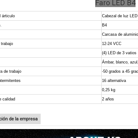
Faro LED B4
 árticulo
Cabezal de luz LED
.
B4
Carcasa de alumini
 trabajo
12-24 VCC
(4) LED de 3 vatios
Ámbar, blanco, azul,
a de trabajo
-50 grados a 45 gra
ntermitentes
16 alternativa
0,25 kg
e calidad
2 años
ción de la empresa