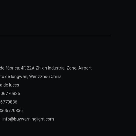
e fábrica: 4F, ​​22# Zhixin Industrial Zone, Airport
rito de longwan,
Wenzzhou China
a de luces
3306770836
06770836
3306770836
o:
info@buywarninglight.com