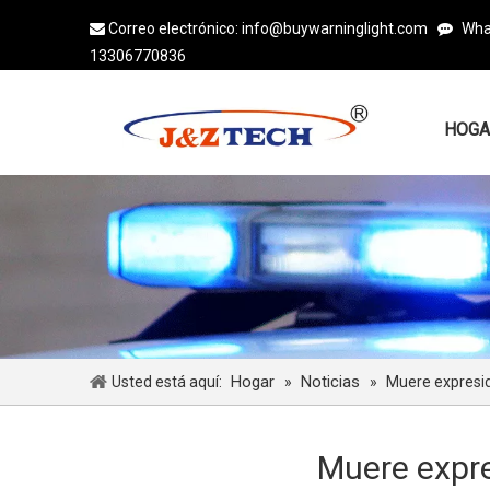
Correo electrónico:
info@buywarninglight.com
Wha


13306770836
HOGA
Hogar
Noticias
Usted está aquí:
»
»
Muere expresid
Muere expre