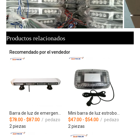
Productos relacionados
Recomendado por el vendedor
Barra de luz de emergencia estroboscópica LED de aluminio, color rojo, azul y negro, coche de policía de 22 pulgadas
Mini barra de luz estroboscópica LED de emergencia colorida con lente de PC TIR6 IP65
$78.00 - $87.00
/ pedazo
$47.00 - $54.00
/ pedazo
2 piezas
2 piezas