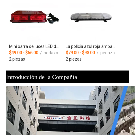
Mini barra de luces LED de policía ámbar estroboscópica de advertencia de montaje magnético para techo de coche de 12V
La policía azul roja ámbar del OEM del color de la lente de la PC acarrea la mini barra de luces de la ambulancia del techo LED
$49.00 - $56.00
/ pedazo
$79.00 - $93.00
/ pedazo
2 piezas
2 piezas
Introducción de la Compañía