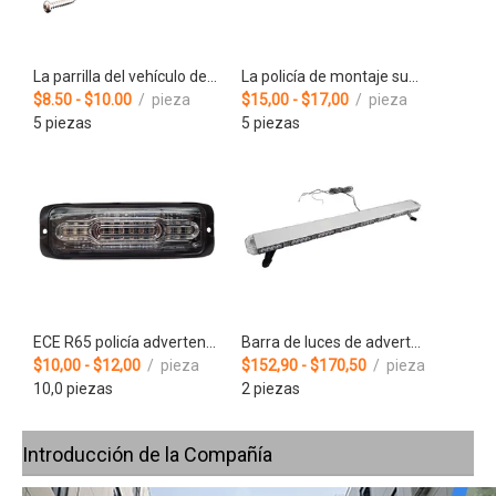
La parrilla del vehículo de emergencia llevó la luz de advertencia de la policía del soporte de la superficie del coche
La policía de montaje superficial intermitente de emergencia de Wenzhou advierte la luz LED oculta de los kits
$8.50 - $10.00
/ pieza
$15,00 - $17,00
/ pieza
5 piezas
5 piezas
ECE R65 policía advertencia camión estroboscópico parrilla led luz ambulancia luces
Barra de luces de advertencia de emergencia con flash led ámbar súper delgada de 47 pulgadas para la policía
$10,00 - $12,00
/ pieza
$152,90 - $170,50
/ pieza
10,0 piezas
2 piezas
Introducción de la Compañía