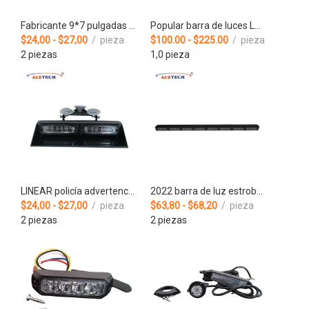
Fabricante 9*7 pulgadas led 12V advertencia de emergencia luz ámbar para ambulancia
Popular barra de luces LED de advertencia de ambulancia ámbar de perfil bajo de tamaño completo
$24,00 - $27,00
/ pieza
$100.00 - $225.00
/ pieza
2 piezas
1,0 pieza
LINEAR policía advertencia ámbar led flash parabrisas tablero visera barra de luz
2022 barra de luz estroboscópica de coche de asesor de tráfico led azul rojo de doble color para policía
$24,00 - $27,00
/ pieza
$63,80 - $68,20
/ pieza
2 piezas
2 piezas