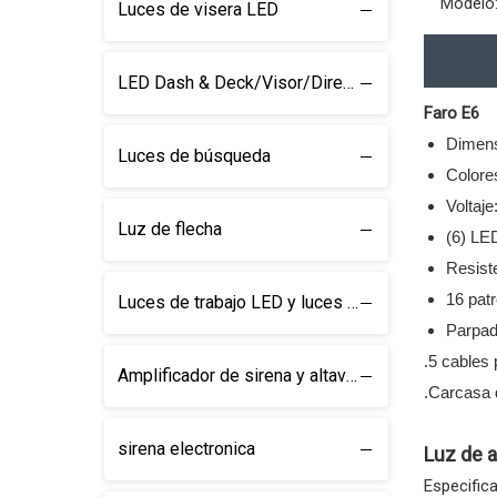
Modelo
Luces de visera LED
LED Dash & Deck/Visor/Direction Barra de luz
Faro E6
Dimens
Luces de búsqueda
Colores
Voltaj
Luz de flecha
(6) LE
Resiste
16 pat
Luces de trabajo LED y luces de búsqueda
Parpad
.5 cables 
Amplificador de sirena y altavoz
.Carcasa 
sirena electronica
Luz de 
Especific