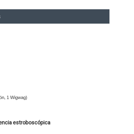
s
trón, 1 Wigwag)
encia estroboscópica