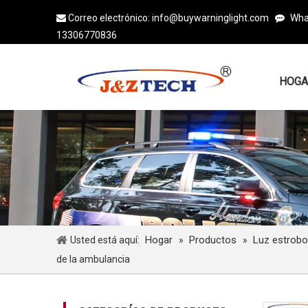
Correo electrónico:
info@buywarninglight.com
Wha


13306770836
HOGA
Hogar
Productos
Luz estrob
Usted está aquí:
»
»
de la ambulancia