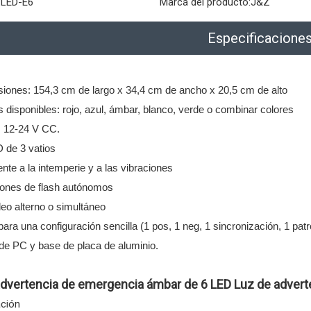
:
LED-E6
Marca del producto:
J&Z
Especificacione
iones: 154,3 cm de largo x 34,4 cm de ancho x 20,5 cm de alto
 disponibles: rojo, azul, ámbar, blanco, verde o combinar colores
e: 12-24 V CC.
D de 3 vatios
nte a la intemperie y a las vibraciones
rones de flash autónomos
eo alterno o simultáneo
para una configuración sencilla (1 pos, 1 neg, 1 sincronización, 1 pa
de PC y base de placa de aluminio.
advertencia de emergencia ámbar de 6 LED Luz de advert
ación