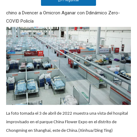
Preguntar
chino a
D
vencer a Omicron
A
ganar con
D
dinámico
Z
ero-
COVID
P
olicía
La foto tomada el 3 de abril de 2022 muestra una vista del hospital
improvisado en el parque China Flower Expo en el distrito de
Chongming en Shanghai, este de China.(Xinhua/Ding Ting)