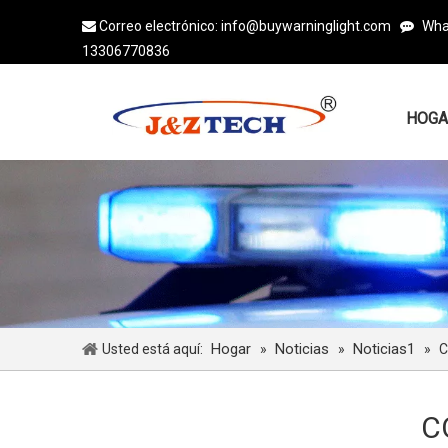
Correo electrónico:
info@buywarninglight.com
Wha


13306770836
HOGA
Hogar
Noticias
Noticias1
Usted está aquí:
»
»
»
C
C