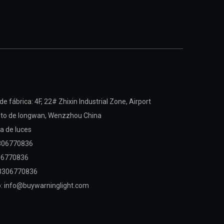
e fábrica: 4F, ​​22# Zhixin Industrial Zone, Airport
rito de longwan,
Wenzzhou China
a de luces
3306770836
06770836
3306770836
o:
info@buywarninglight.com