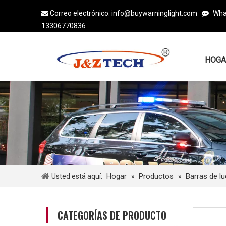
Correo electrónico:
info@buywarninglight.com
Wha


13306770836
HOGA
Hogar
Productos
Barras de l
Usted está aquí:
»
»
CATEGORÍAS DE PRODUCTO