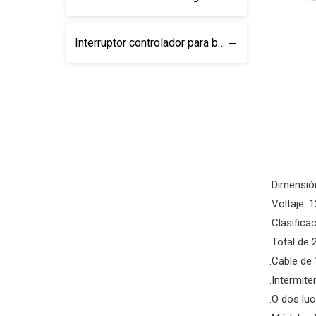
Interruptor controlador para barras de luces
.Dimensió
.Voltaje: 
.Clasific
.Total de
.Cable de 
.Intermit
.O dos luc