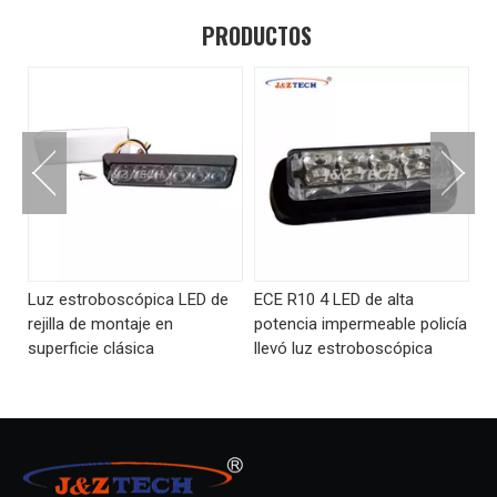
PRODUCTOS
Luz estroboscópica LED de
ECE R10 4 LED de alta
Lu
V
rejilla de montaje en
potencia impermeable policía
co
superficie clásica
llevó luz estroboscópica
al